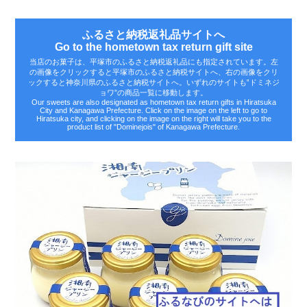
ふるさと納税返礼品サイトへ
Go to the hometown tax return gift site
当店のお菓子は、平塚市のふるさと納税返礼品にも指定されています。左
の画像をクリックすると平塚市のふるさと納税サイトへ、右の画像をクリ
ックすると神奈川県のふるさと納税サイトへ。いずれのサイトも‟ドミネジ
ョワ”の商品一覧に移動します。
Our sweets are also designated as hometown tax return gifts in Hiratsuka
City and Kanagawa Prefecture. Click on the image on the left to go to
Hiratsuka city, and clicking on the image on the right will take you to the
product list of "Dominejois" of Kanagawa Prefecture.