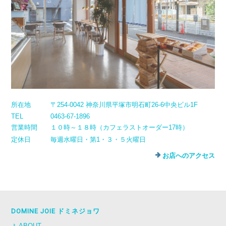
所在地
〒254-0042 神奈川県平塚市明石町26-6中央ビル1F
TEL
0463-67-1896
営業時間
１０時～１８時（カフェラストオーダー17時）
定休日
毎週水曜日・第1・３・５火曜日
お店へのアクセス
DOMINE JOIE ドミネジョワ
ABOUT