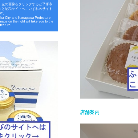
。左の画像をクリックすると平塚市
さと納税サイトへ。いずれのサイト
す。
suka City and Kanagawa Prefecture.
image on the right will take you to the
fecture.
店舗案内