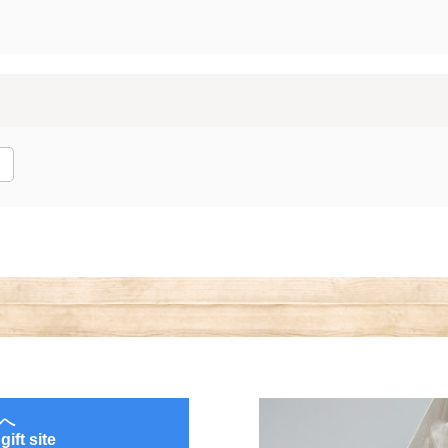
へ
ift site