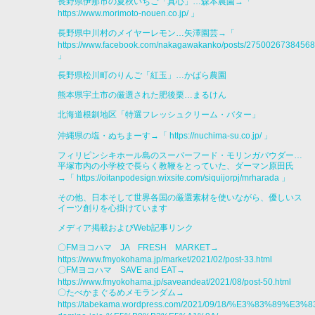
長野県伊那市の夏秋いちご「真心」…森本農園→「
https://www.morimoto-nouen.co.jp/
」
長野県中川村のメイヤーレモン…矢澤園芸→「
https://www.facebook.com/nakagawakanko/posts/2750026738456
」
長野県松川町のりんご「紅玉」…かばら農園
熊本県宇土市の厳選された肥後栗…まるけん
北海道根釧地区「特選フレッシュクリーム・バター」
沖縄県の塩・ぬちまーす→「
https://nuchima-su.co.jp/
」
フィリピンシキホール島のスーパーフード・モリンガパウダー…
平塚市内の小学校で長らく教鞭をとっていた、ダーマン原田氏
→「
https://oitanpodesign.wixsite.com/siquijorpj/mrharada
」
その他、日本そして世界各国の厳選素材を使いながら、優しいス
イーツ創りを心掛けています
メディア掲載およびWeb記事リンク
〇FMヨコハマ JA FRESH MARKET→
https://www.fmyokohama.jp/market/2021/02/post-33.html
〇FMヨコハマ SAVE and EAT→
https://www.fmyokohama.jp/saveandeat/2021/08/post-50.html
〇たべかまぐるめメモランダム→
https://tabekama.wordpress.com/2021/09/18/%E3%83%8