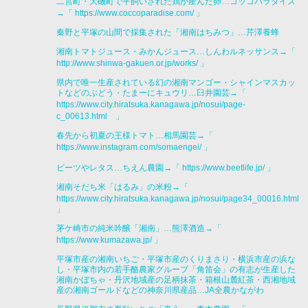
二宮町・大磯町で平飼いされた鶏が産んだ卵…コッコパラダイス
→「
https://www.coccoparadise.com/
」
秦野と平塚の山間で採集された「湘南はちみつ」…芹澤養蜂
湘南トマトジュース・みかんジュース…しんわルネッサンス→「
http://www.shinwa-gakuen.or.jp/works/
」
県内で唯一生産されている幻の湘南マンゴー・シャインマスカッ
トなどのぶどう・たまーにキュウリ…臼井園芸→「
https://www.city.hiratsuka.kanagawa.jp/nosui/page-
c_00613.html
」
春先から初夏の王様トマト…相馬園芸→「
https://www.instagram.com/somaengei/
」
ビーツやレタス…ちえん農園→「
https://www.beetlife.jp/
」
湘南そだち米「はるみ」の米粉→「
https://www.city.hiratsuka.kanagawa.jp/nosui/page34_00016.html
」
茅ケ崎市の純米吟醸「湘南」…熊澤酒造→「
https://www.kumazawa.jp/
」
平塚市産の湘南いちご・平塚市産のくりまさり・横浜市産の浜な
し・平塚市内の若手酪農家グループ「角笛会」の有志が生産した
湘南かぼちゃ・丹沢地域産の足柄抹茶・箱根山麓紅茶・西湘地域
産の湘南ゴールドなどの神奈川県産品…JA全農かながわ