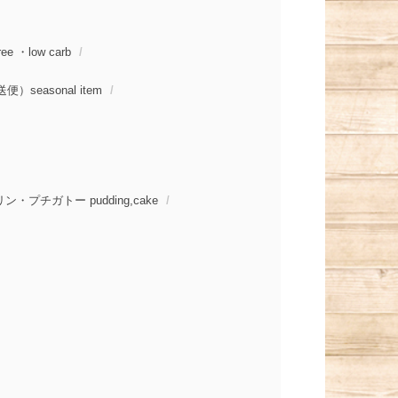
e ・low carb
easonal item
プチガトー pudding,cake