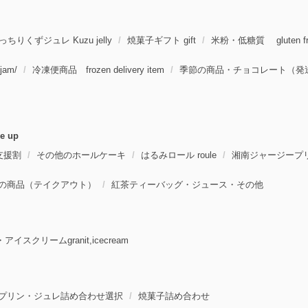
っちりくずジュレ Kuzu jelly
焼菓子ギフト gift
米粉・低糖質 gluten fre
am/
冷凍便商品 frozen delivery item
季節の商品・チョコレート（発送便）s
 up
支援割
その他のホールケーキ
はるみロール roule
湘南ジャージープリン・
の商品（テイクアウト）
紅茶ティーバッグ・ジュース・その他
イスクリームgranit,icecream
プリン・ジュレ詰め合わせ選択
焼菓子詰め合わせ