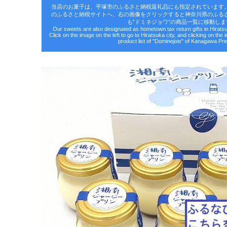
当店のお菓子は、平塚市のふるさと納税返礼品にも指定されています
のふるさと納税サイトへ、右の画像をクリックすると神奈川県のふる
も‟ドミネジョワ”の商品一覧に移動しま
Our sweets are also designated as hometown tax return gifts in Hirat
Click on the image on the left to go to Hiratsuka city, and clicking on the 
product list of "Dominejois" of Kanagawa Pre