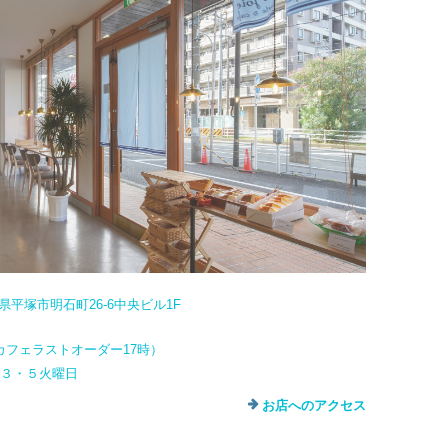
奈川県平塚市明石町26-6中央ビル1F
カフェラストオーダー17時）
・３・５火曜日
お店へのアクセス