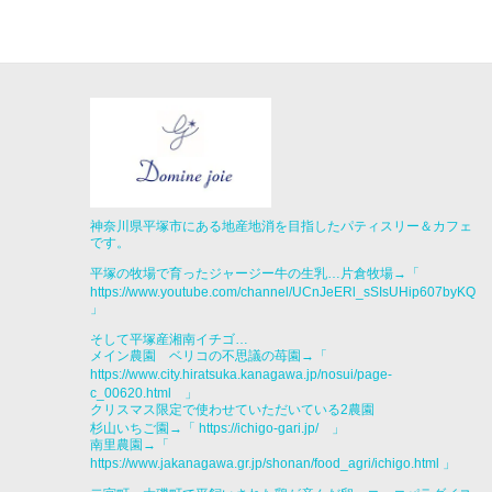
神奈川県平塚市にある地産地消を目指したパティスリー＆カフェ
です。
平塚の牧場で育ったジャージー牛の生乳…片倉牧場→「
https://www.youtube.com/channel/UCnJeERl_sSIsUHip607byKQ
」
そして平塚産湘南イチゴ…
メイン農園 ベリコの不思議の苺園→「
https://www.city.hiratsuka.kanagawa.jp/nosui/page-
c_00620.html
」
クリスマス限定で使わせていただいている2農園
杉山いちご園→「
https://ichigo-gari.jp/ 」
南里農園→「
https://www.jakanagawa.gr.jp/shonan/food_agri/ichigo.html
」