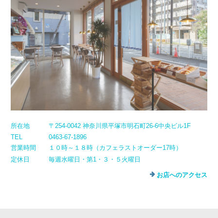
所在地
〒254-0042 神奈川県平塚市明石町26-6中央ビル1F
TEL
0463-67-1896
営業時間
１０時～１８時（カフェラストオーダー17時）
定休日
毎週水曜日・第1・３・５火曜日
お店へのアクセス