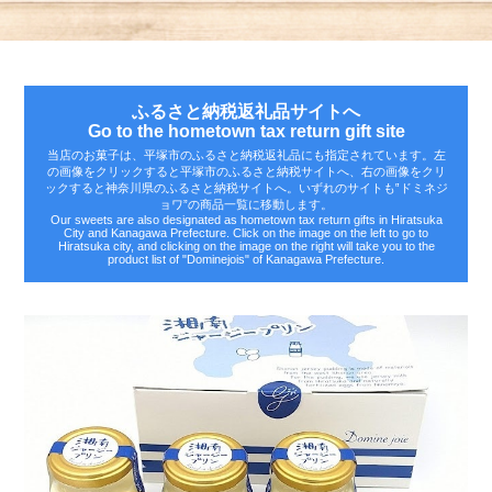
ふるさと納税返礼品サイトへ
Go to the hometown tax return gift site
当店のお菓子は、平塚市のふるさと納税返礼品にも指定されています。左
の画像をクリックすると平塚市のふるさと納税サイトへ、右の画像をクリ
ックすると神奈川県のふるさと納税サイトへ。いずれのサイトも‟ドミネジ
ョワ”の商品一覧に移動します。
Our sweets are also designated as hometown tax return gifts in Hiratsuka
City and Kanagawa Prefecture. Click on the image on the left to go to
Hiratsuka city, and clicking on the image on the right will take you to the
product list of "Dominejois" of Kanagawa Prefecture.