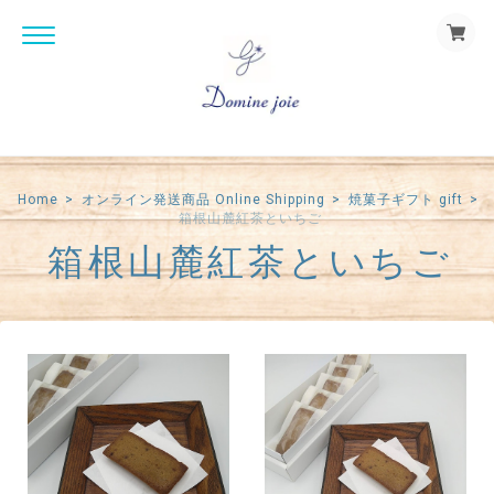
Home
オンライン発送商品 Online Shipping
焼菓子ギフト gift
箱根山麓紅茶といちご
箱根山麓紅茶といちご