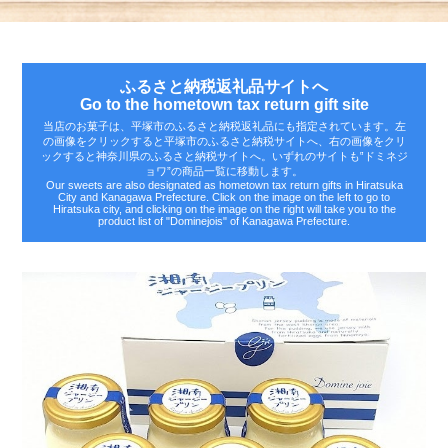
ふるさと納税返礼品サイトへ
Go to the hometown tax return gift site
当店のお菓子は、平塚市のふるさと納税返礼品にも指定されています。左
の画像をクリックすると平塚市のふるさと納税サイトへ、右の画像をクリ
ックすると神奈川県のふるさと納税サイトへ。いずれのサイトも‟ドミネジ
ョワ”の商品一覧に移動します。
Our sweets are also designated as hometown tax return gifts in Hiratsuka
City and Kanagawa Prefecture. Click on the image on the left to go to
Hiratsuka city, and clicking on the image on the right will take you to the
product list of "Dominejois" of Kanagawa Prefecture.