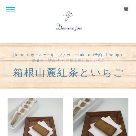
Home
ホールケーキ・プチガトーtake out予約・line up
焼菓子・詰合せ
箱根山麓紅茶といちご
箱根山麓紅茶といちご