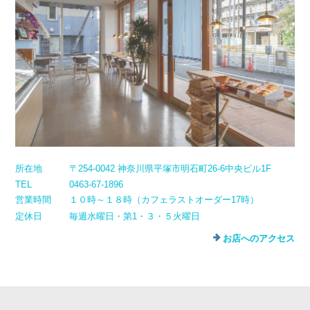
所在地
〒254-0042 神奈川県平塚市明石町26-6中央ビル1F
TEL
0463-67-1896
営業時間
１０時～１８時（カフェラストオーダー17時）
定休日
毎週水曜日・第1・３・５火曜日
お店へのアクセス