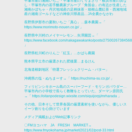
平塚市産の湘南いちご・平塚市産のくりまさり・横浜市産の浜な
し・平塚市内の若手酪農家グループ「角笛会」の有志が生産した
湘南かぼちゃ・丹沢地域産の足柄抹茶・箱根山麓紅茶・西湘地域
産の湘南ゴールドなどの神奈川県産品…JA全農かながわ
長野県伊那市の夏秋いちご「真心」…森本農園→「
https://www.morimoto-nouen.co.jp/
」
長野県中川村のメイヤーレモン…矢澤園芸→「
https://www.facebook.com/nakagawakanko/posts/2750026738456
」
長野県松川町のりんご「紅玉」…かばら農園
熊本県宇土市の厳選された肥後栗…まるけん
北海道根釧地区「特選フレッシュクリーム・バター」
沖縄県の塩・ぬちまーす→「
https://nuchima-su.co.jp/
」
フィリピンシキホール島のスーパーフード・モリンガパウダー…
平塚市内の小学校で長らく教鞭をとっていた、ダーマン原田氏
→「
https://oitanpodesign.wixsite.com/siquijorpj/mrharada
」
その他、日本そして世界各国の厳選素材を使いながら、優しいス
イーツ創りを心掛けています
メディア掲載およびWeb記事リンク
〇FMヨコハマ JA FRESH MARKET→
https://www.fmyokohama.jp/market/2021/02/post-33.html