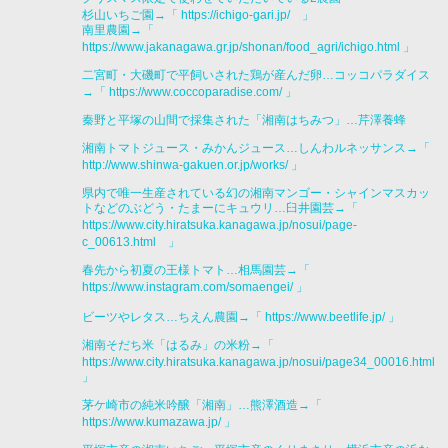
杉山いちご園→「
https://ichigo-gari.jp/ 」
南里農園→「
https://www.jakanagawa.gr.jp/shonan/food_agri/ichigo.html
」
二宮町・大磯町で平飼いされた鶏が産んだ卵…コッコパラダイス
→「
https://www.coccoparadise.com/
」
秦野と平塚の山間で採集された「湘南はちみつ」…芹澤養蜂
湘南トマトジュース・みかんジュース…しんわルネッサンス→「
http://www.shinwa-gakuen.or.jp/works/
」
県内で唯一生産されている幻の湘南マンゴー・シャインマスカッ
トなどのぶどう・たまーにキュウリ…臼井園芸→「
https://www.city.hiratsuka.kanagawa.jp/nosui/page-
c_00613.html
」
春先から初夏の王様トマト…相馬園芸→「
https://www.instagram.com/somaengei/
」
ビーツやレタス…ちえん農園→「
https://www.beetlife.jp/
」
湘南そだち米「はるみ」の米粉→「
https://www.city.hiratsuka.kanagawa.jp/nosui/page34_00016.html
」
茅ケ崎市の純米吟醸「湘南」…熊澤酒造→「
https://www.kumazawa.jp/
」