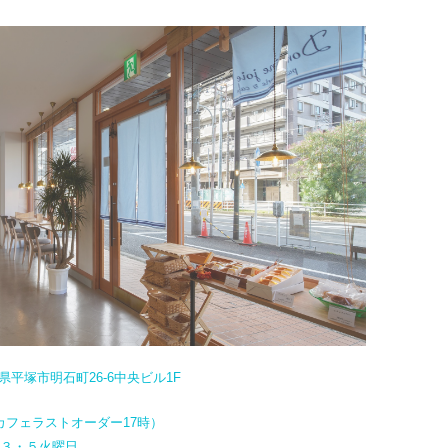
奈川県平塚市明石町26-6中央ビル1F
カフェラストオーダー17時）
・３・５火曜日