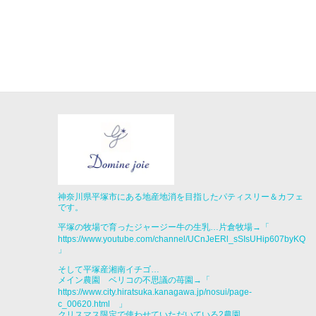
神奈川県平塚市にある地産地消を目指したパティスリー＆カフェ
です。
平塚の牧場で育ったジャージー牛の生乳…片倉牧場→「
https://www.youtube.com/channel/UCnJeERl_sSIsUHip607byKQ
」
そして平塚産湘南イチゴ…
メイン農園 ベリコの不思議の苺園→「
https://www.city.hiratsuka.kanagawa.jp/nosui/page-
c_00620.html
」
クリスマス限定で使わせていただいている2農園