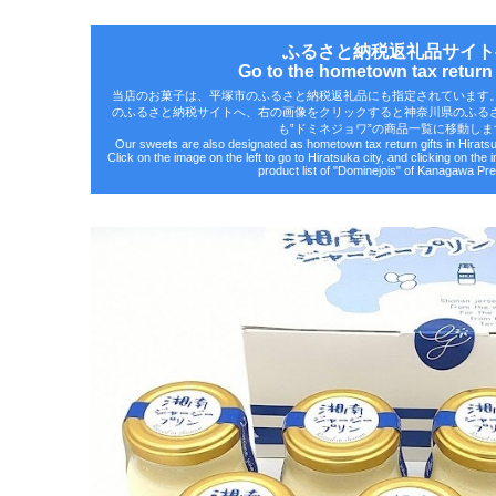
ふるさと納税返礼品サイト
Go to the hometown tax return g
当店のお菓子は、平塚市のふるさと納税返礼品にも指定されています
のふるさと納税サイトへ、右の画像をクリックすると神奈川県のふる
も‟ドミネジョワ”の商品一覧に移動しま
Our sweets are also designated as hometown tax return gifts in Hirat
Click on the image on the left to go to Hiratsuka city, and clicking on the 
product list of "Dominejois" of Kanagawa Pre