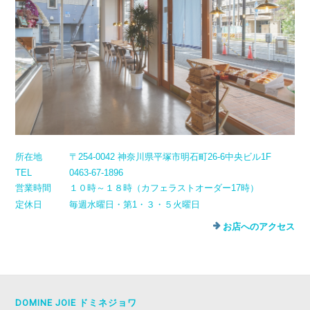
所在地
〒254-0042 神奈川県平塚市明石町26-6中央ビル1F
TEL
0463-67-1896
営業時間
１０時～１８時（カフェラストオーダー17時）
定休日
毎週水曜日・第1・３・５火曜日
お店へのアクセス
DOMINE JOIE ドミネジョワ