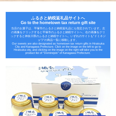
ふるさと納税返礼品サイトへ
Go to the hometown tax return gift site
当店のお菓子は、平塚市のふるさと納税返礼品にも指定されています。左
の画像をクリックすると平塚市のふるさと納税サイトへ、右の画像をクリ
ックすると神奈川県のふるさと納税サイトへ。いずれのサイトも‟ドミネジ
ョワ”の商品一覧に移動します。
Our sweets are also designated as hometown tax return gifts in Hiratsuka
City and Kanagawa Prefecture. Click on the image on the left to go to
Hiratsuka city, and clicking on the image on the right will take you to the
product list of "Dominejois" of Kanagawa Prefecture.