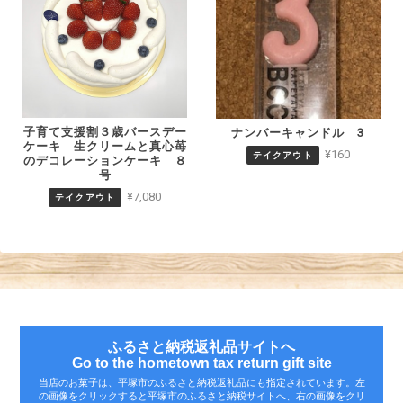
子育て支援割３歳バースデー
ナンバーキャンドル 3
ケーキ 生クリームと真心苺
¥160
テイクアウト
のデコレーションケーキ ８
号
¥7,080
テイクアウト
ふるさと納税返礼品サイトへ
Go to the hometown tax return gift site
当店のお菓子は、平塚市のふるさと納税返礼品にも指定されています。左
の画像をクリックすると平塚市のふるさと納税サイトへ、右の画像をクリ